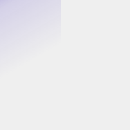
Real-time
Maecenas nequ
tempor enim e
ac morbi fusce
Global pa
Maecenas nequ
tempor enim e
ac morbi fusce
Maecenas nequ
tempor enim e
ac morbi fusce